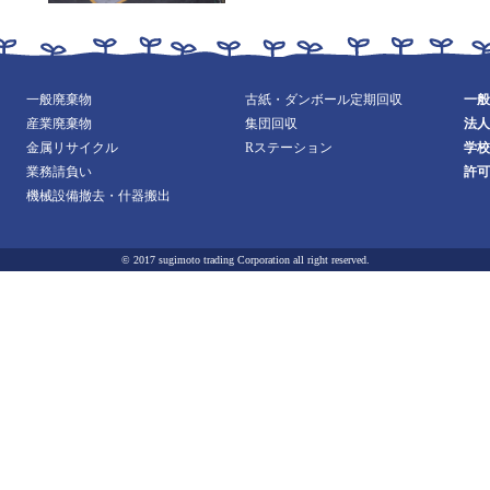
一般廃棄物
古紙・ダンボール定期回収
一般
産業廃棄物
集団回収
法人
金属リサイクル
Rステーション
学校
業務請負い
許可
機械設備撤去・什器搬出
© 2017 sugimoto trading Corporation all right reserved.