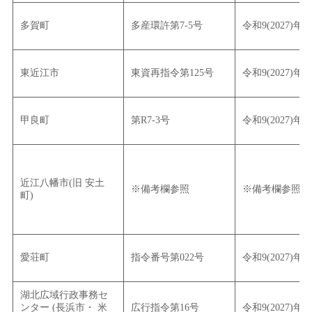
多賀町
多産環許第7-5号
令和9(2027)年
東近江市
東資再指令第125号
令和9(2027)年
甲良町
第R7-3号
令和9(2027)年
近江八幡市(旧 安土
※備考欄参照
※備考欄参照
町)
愛荘町
指令番号第022号
令和9(2027)年
湖北広域行政事務セ
ンター (長浜市・ 米
広行指令第16号
令和9(2027)年