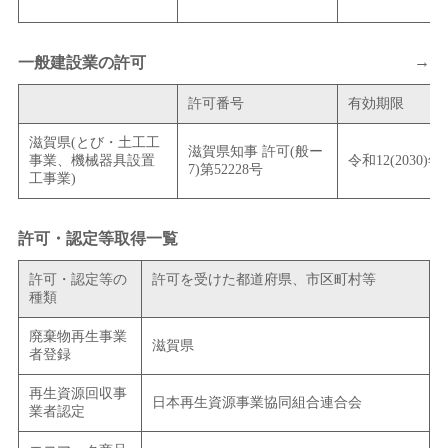
→
一般建設業の許可
許可番号
有効期限
滋賀県(とび・土工工
滋賀県知事 許可(般ー
事業、機械器具設置
令和12(2030)年
7)第52228号
工事業)
許可・認定等取得一覧
許可・認定等の
許可を受けた都道府県、市区町村等
種類
廃棄物再生事業
滋賀県
者登録
再生資源回収事
日本再生資源事業協同組合連合会
業者認定