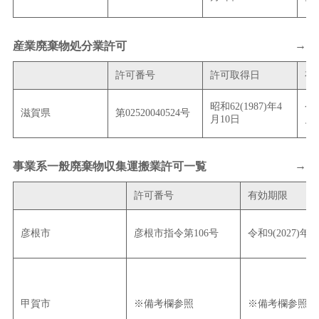
→
産業廃棄物処分業許可
許可番号
許可取得日
有
昭和62(1987)年4
令和
滋賀県
第02520040524号
月10日
月
→
事業系一般廃棄物収集運搬業許可一覧
許可番号
有効期限
彦根市
彦根市指令第106号
令和9(2027)年
甲賀市
※備考欄参照
※備考欄参照