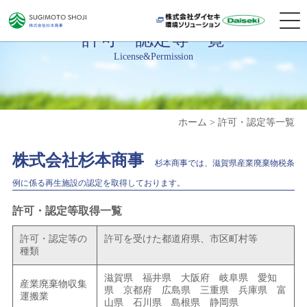
許可・認定等一覧
License&Permission
ホーム >
許可・認定等一覧
株式会社杉本商事
杉本商事では、滋賀県産業廃棄物税条
例に係る再生施設の認定を取得しております。
許可・認定等取得一覧
許可・認定等の
許可を受けた都道府県、市区町村等
種類
滋賀県 福井県 大阪府 岐阜県 愛知
産業廃棄物収集
県 京都府 広島県 三重県 兵庫県 富
運搬業
山県 石川県 島根県 静岡県