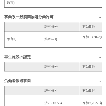
原市)
→
事業系一般廃棄物処分業許可
許可番号
有効期限
令和10(2028)年
甲良町
第R8-2号
日
→
再生施設の認定
許可番号
有効期限
→
労働者派遣事業
許可番号
有効期限
派25-300554
令和9(2027)年9