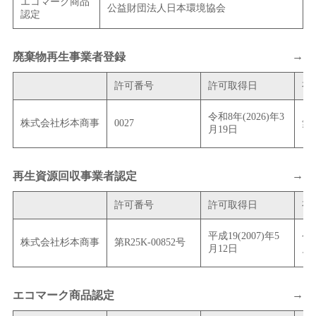
エコマーク商品
公益財団法人日本環境協会
認定
→
廃棄物再生事業者登録
許可番号
許可取得日
有
令和8年(2026)年3
株式会社杉本商事
0027
無
月19日
→
再生資源回収事業者認定
許可番号
許可取得日
有
平成19(2007)年5
令和
株式会社杉本商事
第R25K-00852号
月12日
月
→
エコマーク商品認定