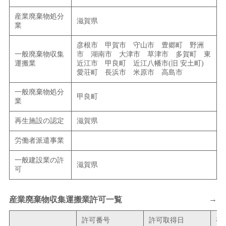
産業廃棄物処分
滋賀県
業
彦根市 甲賀市 守山市 豊郷町 野洲
一般廃棄物収集
市 湖南市 大津市 草津市 多賀町 東
運搬業
近江市 甲良町 近江八幡市(旧 安土町)
愛荘町 長浜市 米原市 高島市
一般廃棄物処分
甲良町
業
再生施設の認定
滋賀県
労働者派遣事業
一般建設業の許
滋賀県
可
→
産業廃棄物収集運搬業許可一覧
許可番号
許可取得日
有